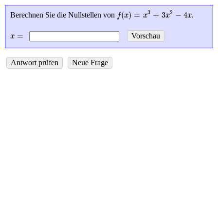
f
(
x
)
=
x
3
+
3
x
2
-
4
x
3
2
(
)
=
+
3
−
4
Berechnen Sie die Nullstellen von
.
f
x
x
x
x
x
=
=
x