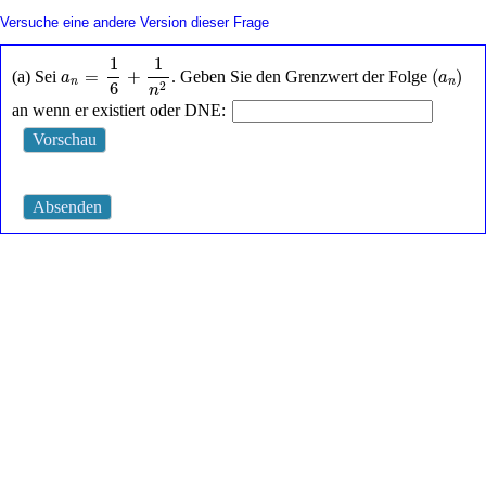
Versuche eine andere Version dieser Frage
a
n
=
1
6
+
1
n
2
1
1
(
a
n
)
=
+
(
)
(a) Sei
. Geben Sie den Grenzwert der Folge
a
a
n
n
6
2
n
an wenn er existiert oder DNE: