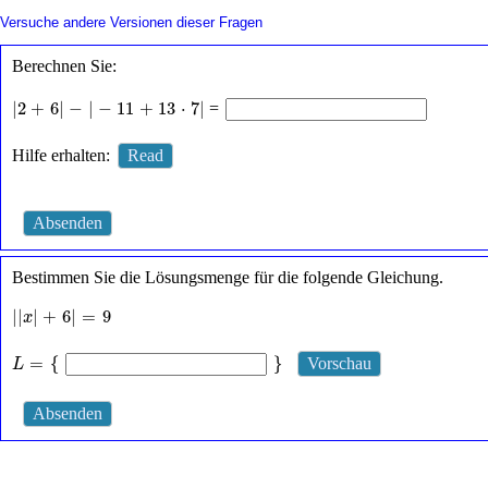
Schalte
Versuche andere Versionen dieser Fragen
textbasierte
Alternativen
Berechnen Sie:
für
Graphenanzeige
|
2
+
6
|
-
|
-
11
+
13
⋅
7
|
und
|
2
+
6
|
−
|
−
11
+
13
⋅
7
|
=
Zeichnungseingabe
an
Hilfe erhalten:
Read
Bestimmen Sie die Lösungsmenge für die folgende Gleichung.
|
|
x
|
+
6
|
=
9
|
|
|
+
6
|
=
9
x
L
=
{
}
=
{
}
L