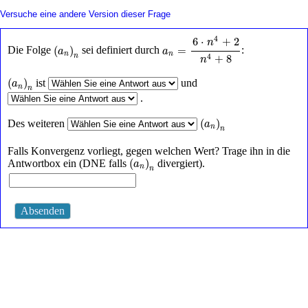
Schalte
Versuche eine andere Version dieser Frage
textbasierte
Alternativen
a
n
=
6
⋅
n
4
+
2
n
4
+
8
4
6
⋅
+
2
n
(
a
n
)
n
für
(
)
=
Die Folge
sei definiert durch
:
a
a
n
n
Graphenanzeige
n
+
8
4
n
und
Zeichnungseingabe
(
a
n
)
n
(
)
ist
und
a
an
n
n
.
(
a
n
)
n
(
)
Des weiteren
a
n
n
Falls Konvergenz vorliegt, gegen welchen Wert? Trage ihn in die
(
a
n
)
n
(
)
Antwortbox ein (DNE falls
divergiert).
a
n
n