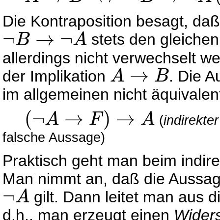
A
→
B
↔
¬
B
→
¬
A
Die Kontraposition besagt, da
¬
→
¬
stets den gleichen
B
A
¬
B
→
¬
A
allerdings nicht verwechselt 
→
der Implikation
. Die 
A
B
A
→
B
im allgemeinen nicht äquivalen
(
¬
→
)
→
A
F
A
(
indirekte
(
¬
A
→
F
)
→
A
falsche Aussage)
Praktisch geht man beim indir
Man nimmt an, daß die Aussa
¬
gilt. Dann leitet man aus 
A
¬
A
d.h., man erzeugt einen
Wider