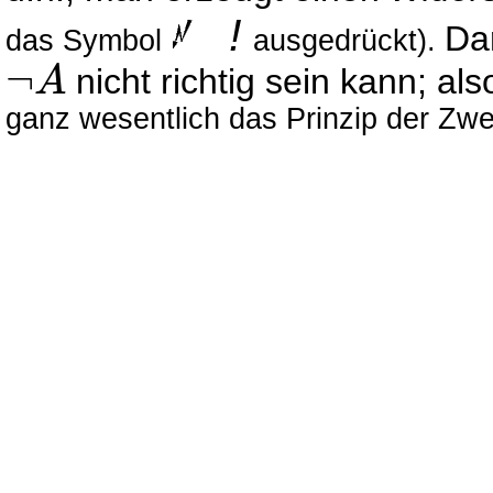
!
Da
das Symbol
ausgedr
ü
ckt).
¬
nicht richtig sein kann; al
A
¬
A
ganz wesentlich das Prinzip der Zwei