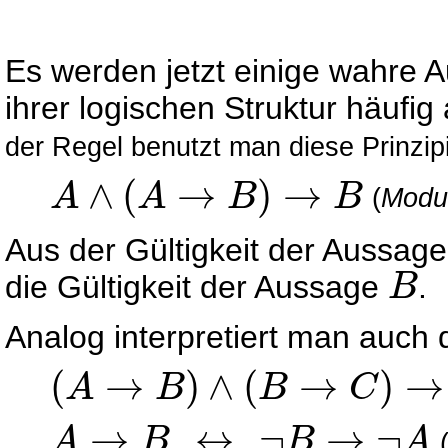
Es werden jetzt einige wahre A
ihrer logischen Struktur häufig
der Regel benutzt man diese Prinzip
∧
(
→
)
→
A
A
B
B
(
Modu
A
∧
(
A
→
B
)
→
B
Aus der Gültigkeit der Aussag
die Gültigkeit der Aussage
.
B
B
Analog interpretiert man auch 
(
→
)
∧
(
→
)
→
A
B
B
C
(
A
→
B
)
∧
(
B
→
C
)
→
(
A
→
C
)
→
↔
¬
→
¬
A
B
B
A