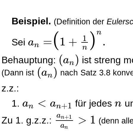
Beispiel.
(Definition der
Eulers
(
)
n
1
=
1
+
.
Sei
a
n
a
n
=
1
+
1
n
n
.
n
(
)
Behauptung:
ist streng 
a
n
(
a
n
)
(
)
a
(Dann ist
nach
Satz 3.8 konve
n
(
a
n
)
z.z.:
<
1.
für jedes
un
a
a
n
+
1
n
n
a
n
<
a
n
+
1
n
a
>
1
+
1
n
Zu 1. g.z.z.:
(denn all
a
n
+
1
a
n
>
1
a
n