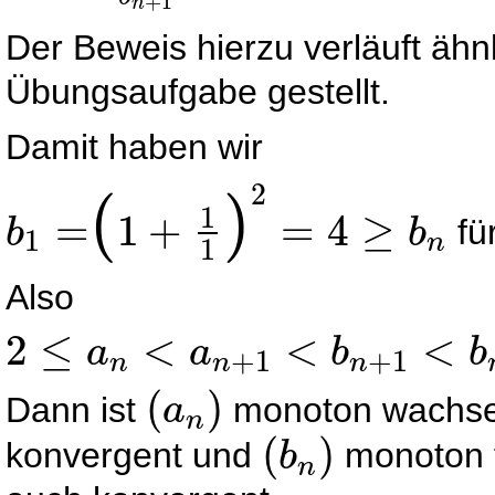
+
1
n
Der Beweis hierzu verläuft ähnl
Übungsaufgabe gestellt.
Damit haben wir
2
(
)
1
=
1
+
=
4
≥
fü
b
b
1
n
1
b
1
=
1
+
1
1
2
=
4
≥
b
n
Also
2
≤
<
<
<
a
a
b
b
+
1
+
1
n
n
n
2
≤
a
n
<
a
n
+
1
<
b
n
+
1
<
b
n
≤
4
.
(
)
Dann ist
monoton wachsen
a
n
(
a
n
)
(
)
konvergent und
monoton f
b
n
(
b
n
)