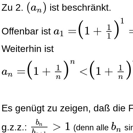
(
)
Zu 2.
ist beschränkt.
a
n
(
a
n
)
1
(
)
1
=
1
+
Offenbar ist
a
1
1
a
1
=
1
+
1
1
1
=
2
≤
a
n
Weiterhin ist
(
)
(
)
n
1
1
=
1
+
<
1
+
a
n
a
n
=
1
+
1
n
n
<
1
+
1
n
n
⋅
1
+
1
n
︸
>
1
=
1
+
1
n
n
+
1
:
=
b
n
.
n
n
Es genügt zu zeigen, daß die 
b
>
1
g.z.z.:
n
b
(denn alle
si
n
b
n
b
n
+
1
>
1
b
n
b