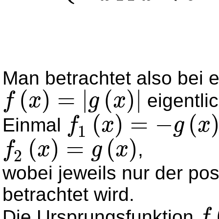
Man betrachtet also bei e
(
)
=
|
(
)
|
eigentli
f
x
g
x
f
(
x
)
=
|
g
(
x
)
|
(
)
=
−
(
Einmal
f
x
g
x
1
f
1
(
x
)
=
-
g
(
x
)
(
)
=
(
)
,
.
f
x
g
x
2
f
2
(
x
)
=
g
(
x
)
wobei jeweils nur der pos
betrachtet wird.
.
Die Ursprungsfunktion
f