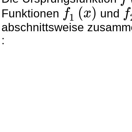
f
(
x
)
(
)
Funktionen
und
f
x
f
1
f
1
(
x
)
f
2
(
x
abschnittsweise zusam
: