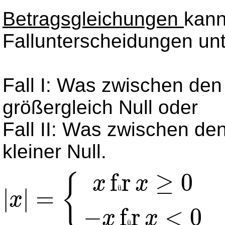
Betragsgleichungen
kann
Fallunterscheidungen unt
Fall I: Was zwischen den 
größergleich Null oder
Fall II: Was zwischen den
kleiner Null.
f
r
≥
0
{
x
x
ü
|
|
=
x
MathType@MTEF@5@5@+=feaagKart1ev2aqatCvAUfeBSjuy
−
f
r
<
0
x
x
ü