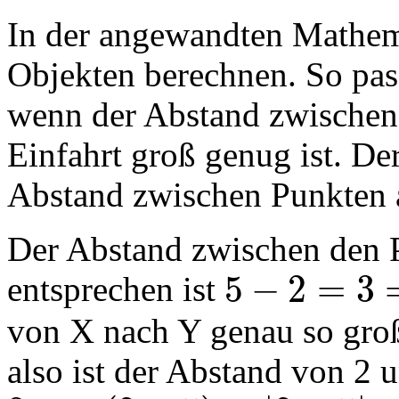
In der angewandten Mathem
Objekten berechnen. So pass
wenn der Abstand zwischen
Einfahrt groß genug ist. Der
Abstand zwischen Punkten 
Der Abstand zwischen den P
5
−
2
=
3
entsprechen ist
MathType@MTEF@5@5@+=feaa
von X nach Y genau so gro
also ist der Abstand von 2 u