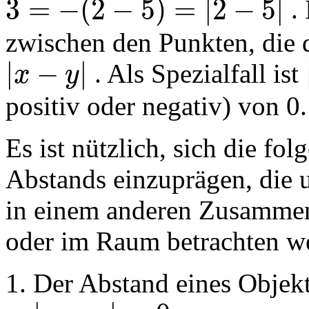
3
=
−
(
2
−
5
)
=
|
2
−
5
|
. 
MathType@MTEF@5@5@+=feaagKart1ev2aqatCvAUfeBSjuyZL2yd9
zwischen den Punkten, die 
|
−
|
. Als Spezialfall ist
x
y
MathType@MTEF@5@5@+=feaagKart1ev2aqatCvAUfeBSjuyZL2yd
positiv oder negativ) von 0.
Es ist nützlich, sich die fo
Abstands einzuprägen, die 
in einem anderen Zusammen
oder im Raum betrachten w
Der Abstand eines Objekts