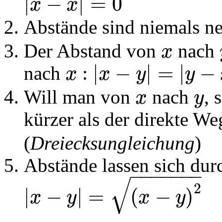
|
−
|
=
0
x
x
Abstände sind niemals n
Der Abstand von
nach
x
MathType@MTEF@5
|
−
|
=
|
−
nach
:
x
x
y
y
MathType@MTEF@5@5@+=feaagKart1ev2aqatC
Will man von
nach
, 
x
y
MathType@MTEF@5@5@+=f
MathTy
kürzer als der direkte W
(
Dreiecksungleichung
)
Abstände lassen sich du
−
−
−
−
−
−
−
√
2
|
−
|
=
(
−
)
x
y
x
y
MathType@MTEF@5@5@+=feaagKart1ev2aqatCvAUfeBSjuyZ